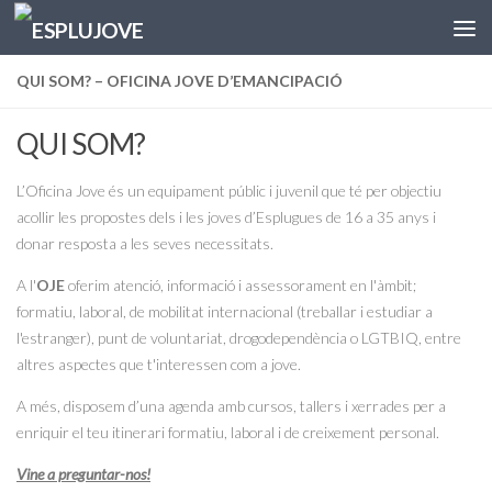
Skip to content
QUI SOM? – OFICINA JOVE D’EMANCIPACIÓ
QUI SOM?
L’Oficina Jove és un equipament públic i juvenil que té per objectiu
acollir les propostes dels i les joves d’Esplugues de 16 a 35 anys i
donar resposta a les seves necessitats.
A l'
OJE
oferim atenció, informació i assessorament en l'àmbit;
formatiu, laboral, de mobilitat internacional (treballar i estudiar a
l'estranger), punt de voluntariat, drogodependència o LGTBIQ, entre
altres aspectes que t'interessen com a jove.
A més, disposem d’una agenda amb cursos, tallers i xerrades per a
enriquir el teu itinerari formatiu, laboral i de creixement personal.
Vine a preguntar-nos!